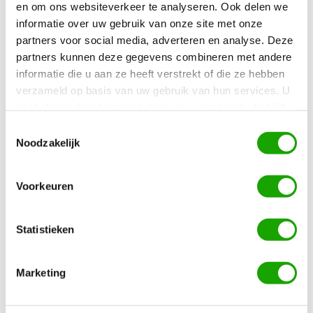
en om ons websiteverkeer te analyseren. Ook delen we
informatie over uw gebruik van onze site met onze
Übersicht
partners voor social media, adverteren en analyse. Deze
partners kunnen deze gegevens combineren met andere
Was enthalten ist
informatie die u aan ze heeft verstrekt of die ze hebben
verzameld op basis van uw gebruik van hun services. U
gaat akkoord met onze cookies als u onze website blijft
Was Sie vor Ihrer Abreise wissen müssen
gebruiken.
Toestemmingsselectie
Noodzakelijk
Standortinformationen
Voorkeuren
Wähle ein Datum
Statistieken
So, 09 Aug
Marketing
Wählen Sie aus, wer kommt