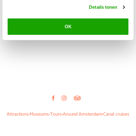
Keine Gäste ausgewählt
Details tonen
OK
in den Warenkorb legen
Attractions
Museums
Tours
Around Amsterdam
Canal cruises
•
•
•
•
Allgemeine Geschäftsbedingungen
Datenschutzerklärung
•